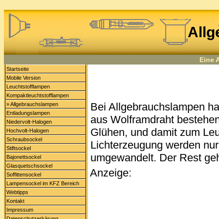
All
Eine 
Startseite
Mobile Version
Leuchtstofflampen
Kompaktleuchtstofflampen
Bei Allgebrauchslampen han
» Allgebrauchslampen
Entladungslampen
aus Wolframdraht bestehen
Niedervolt-Halogen
Glühen, und damit zum Leuc
Hochvolt-Halogen
Schraubsockel
Lichterzeugung werden nur 
Stiftsockel
umgewandelt. Der Rest geh
Bajonettsockel
Glasquetschsockel
Anzeige:
Soffittensockel
Lampensockel im KFZ Bereich
Webtipps
Kontakt
Impressum
Datenschutzerkärung